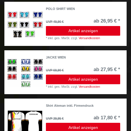
POLO SHIRT WIEN
ab 26,95 € *
UVP 49,90 €
Artikel anzeigen
*
inkl. ges. MwSt.
zzgl.
Versandkosten
JACKE WIEN
ab 27,95 € *
UVP 69,90 €
Artikel anzeigen
*
inkl. ges. MwSt.
zzgl.
Versandkosten
Shirt Aleman inkl. Firmendruck
ab 17,80 € *
UVP 39,95 €
Artikel anzeigen