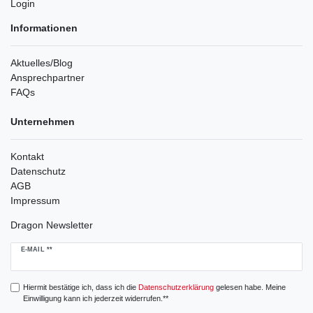
Login
Informationen
Aktuelles/Blog
Ansprechpartner
FAQs
Unternehmen
Kontakt
Datenschutz
AGB
Impressum
Dragon Newsletter
Newsletter
E-MAIL **
Honig
Hiermit bestätige ich, dass ich die
Daten­schutz­erklärung
gelesen habe. Meine
Einwilligung kann ich jederzeit widerrufen.**