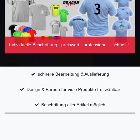
e
g
i
e
g
n
e
n
*
inkl.
ges.
*
inkl.
MwSt.
ges.
zzgl.
MwSt.
Versa
Individuelle Beschriftung - preiswert - professionell - schnell !
zzgl.
ndko
Versa
sten
ndko
sten
schnelle Bearbeitung & Auslieferung
Design & Farben für viele Produkte frei wählbar
Beschriftung aller Artikel möglich