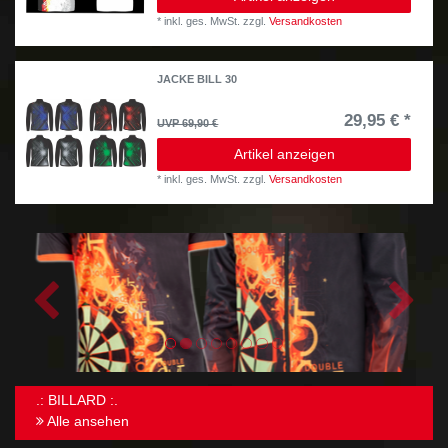
*
inkl. ges. MwSt.
zzgl.
Versandkosten
JACKE BILL 30
29,95 € *
UVP 69,90 €
Artikel anzeigen
*
inkl. ges. MwSt.
zzgl.
Versandkosten
.: BILLARD :.
Alle ansehen