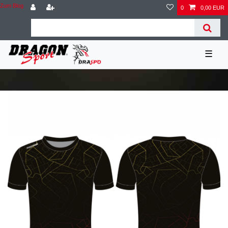
Zum Blog
0
0,00 EUR
☰