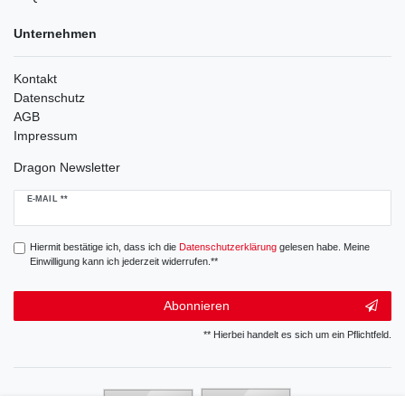
Unternehmen
Kontakt
Datenschutz
AGB
Impressum
Dragon Newsletter
Newsletter
E-MAIL **
Honig
Hiermit bestätige ich, dass ich die
Daten­schutz­erklärung
gelesen habe. Meine
Einwilligung kann ich jederzeit widerrufen.**
Abonnieren
** Hierbei handelt es sich um ein Pflichtfeld.