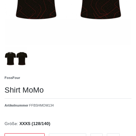
FossFour
Shirt MoMo
Artikelnummer
FFBSHMOM134
Größe:
XXXS (128/140)