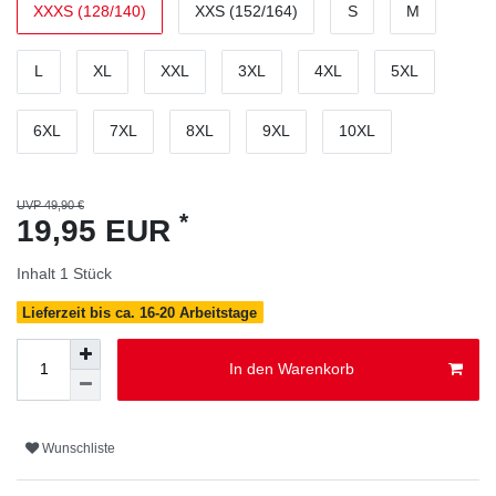
XXXS (128/140)
XXS (152/164)
S
M
L
XL
XXL
3XL
4XL
5XL
6XL
7XL
8XL
9XL
10XL
UVP 49,90 €
*
19,95 EUR
Inhalt
1
Stück
Lieferzeit bis ca. 16-20 Arbeitstage
In den Warenkorb
Wunschliste