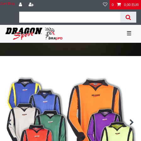
Zum Blog
0
0,00 EUR
☰