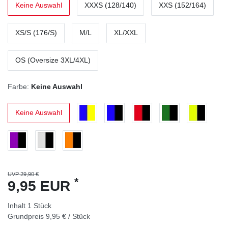
Keine Auswahl
XXXS (128/140)
XXS (152/164)
XS/S (176/S)
M/L
XL/XXL
OS (Oversize 3XL/4XL)
Farbe:
Keine Auswahl
Keine Auswahl
UVP 29,90 €
*
9,95 EUR
Inhalt
1
Stück
Grundpreis
9,95 € / Stück