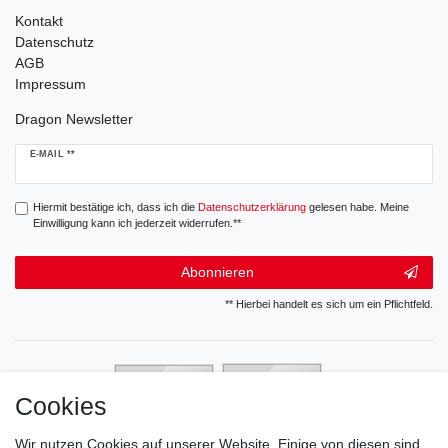
Kontakt
Datenschutz
AGB
Impressum
Dragon Newsletter
Newsletter
E-MAIL **
Honig
Hiermit bestätige ich, dass ich die
Daten­schutz­erklärung
gelesen habe. Meine
Einwilligung kann ich jederzeit widerrufen.**
Abonnieren
** Hierbei handelt es sich um ein Pflichtfeld.
Cookies
Wir nutzen Cookies auf unserer Website. Einige von diesen sind