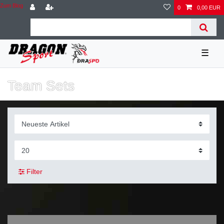
Zum Blog
0
0,00 EUR
☰
Team Sets
Filter