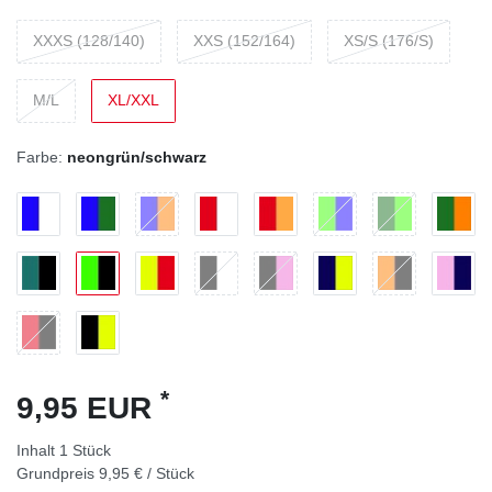
XXXS (128/140)
XXS (152/164)
XS/S (176/S)
M/L
XL/XXL
Farbe:
neongrün/schwarz
*
9,95 EUR
Inhalt
1
Stück
Grundpreis
9,95 € / Stück