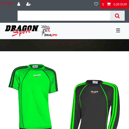
Zum Blog
0
0,00 EUR
☰