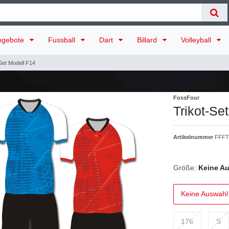
ngebote
Fussball
Dart
Billard
Volleyball
Set Modell F14
FossFour
Trikot-Se
Artikelnummer
FFFT
Größe:
Keine A
Keine Auswahl
176
S