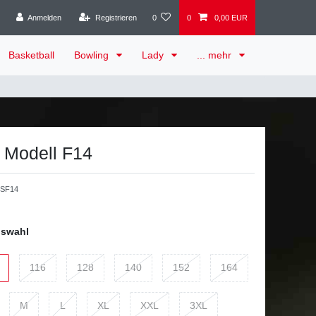
Anmelden
Registrieren
0
0
0,00 EUR
Basketball
Bowling
Lady
... mehr
t Modell F14
SF14
uswahl
116
128
140
152
164
M
L
XL
XXL
3XL