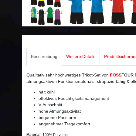
Beschreibung
Weitere Details
Produktsicherhe
Qualitativ sehr hochwertiges Trikot-Set von
FOSS
FOUR
F
atmungsaktiven Funktionsmaterials, strapazierfähig & pfl
hält kühl
effektives Feuchtigkeitsmanagement
V-Ausschnitt
hohe Atmungsaktivität
bequeme Passform
angenehmer Tragekomfort
Material:
100% Polyester