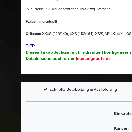
.
Alle Preise inkl. der gesetzlichen MwSt zzgl. Versand
Farben:
individuell!
Grössen:
XXXS (128/140), XXS (152/164), XS/S, M/L, XL/XXL, OS
TIPP
Dieses Trikot-Set lässt sich individuell konfigurieren 
Details siehe auch unter
teamangebote.de
schnelle Bearbeitung & Auslieferung
Einkauf
Kundenin