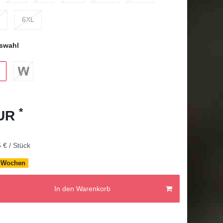
6XL
swahl
*
EUR
 € / Stück
-8 Wochen
In den Warenkorb