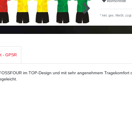
Wunschliste
* inkl. ges. MwSt. zzgl.
it - GPSR
OSSFOUR im TOP-Design und mit sehr angenehmem Tragekomfort 
egeleicht.