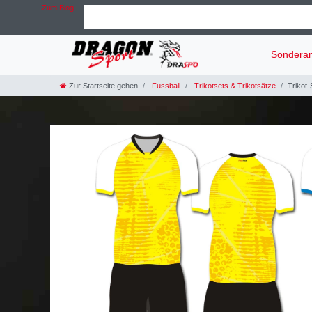
Zum Blog
Sondera
Zur Startseite gehen
Fussball
Trikotsets & Trikotsätze
Trikot-