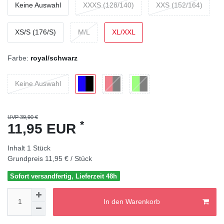
Keine Auswahl
XXXS (128/140)
XXS (152/164)
XS/S (176/S)
M/L
XL/XXL
Farbe:
royal/schwarz
Keine Auswahl
UVP 39,90 €
*
11,95 EUR
Inhalt
1
Stück
Grundpreis
11,95 € / Stück
Sofort versandfertig, Lieferzeit 48h
In den Warenkorb