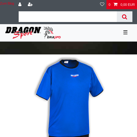
Zum Blog
0
0,00 EUR
☰