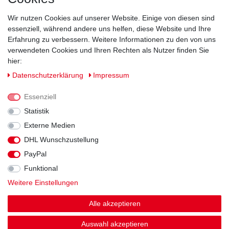
Wir nutzen Cookies auf unserer Website. Einige von diesen sind
essenziell, während andere uns helfen, diese Website und Ihre
Erfahrung zu verbessern. Weitere Informationen zu den von uns
verwendeten Cookies und Ihren Rechten als Nutzer finden Sie
hier:
Daten­schutz­erklärung
Impressum
Essenziell
Statistik
Externe Medien
DHL Wunschzustellung
Impressum
Daten­schutz­erklärung
AGB
PayPal
Funktional
Widerrufs­recht
Kontakt
Vertrag widerrufen
Weitere Einstellungen
Alle akzeptieren
Auswahl akzeptieren
© Copyright 2026 | Alle Rechte vorbehalten.