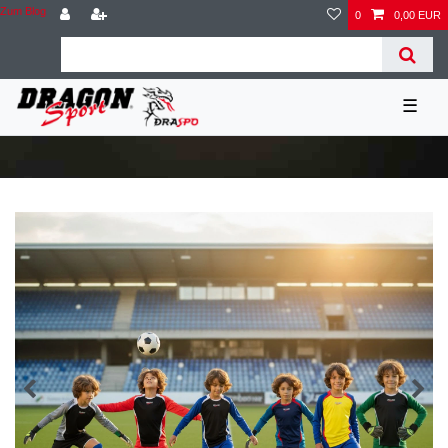
Zum Blog
0
0,00 EUR
☰