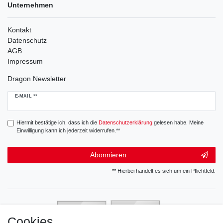
Unternehmen
Kontakt
Datenschutz
AGB
Impressum
Dragon Newsletter
Newsletter
E-MAIL **
Honig
Hiermit bestätige ich, dass ich die
Daten­schutz­erklärung
gelesen habe. Meine
Einwilligung kann ich jederzeit widerrufen.**
Abonnieren
** Hierbei handelt es sich um ein Pflichtfeld.
Cookies