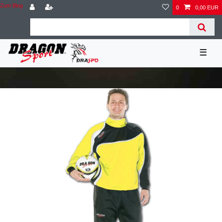
Zum Blog
0
0,00 EUR
☰