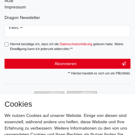
AGB
Impressum
Dragon Newsletter
Newsletter
E-MAIL **
Honig
Hiermit bestätige ich, dass ich die
Daten­schutz­erklärung
gelesen habe. Meine
Einwilligung kann ich jederzeit widerrufen.**
Abonnieren
** Hierbei handelt es sich um ein Pflichtfeld.
Cookies
Wir nutzen Cookies auf unserer Website. Einige von diesen sind
essenziell, während andere uns helfen, diese Website und Ihre
Erfahrung zu verbessern. Weitere Informationen zu den von uns
verwendeten Cookies und Ihren Rechten als Nutzer finden Sie