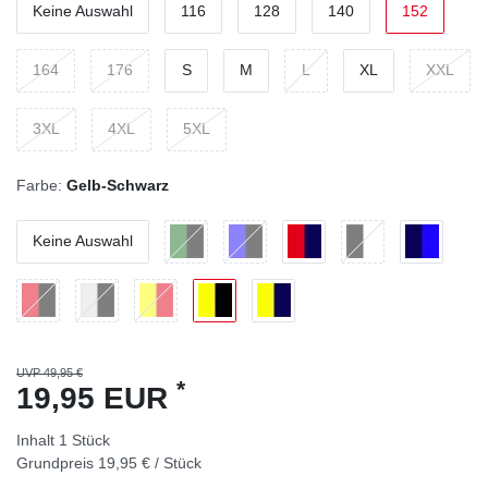
Keine Auswahl
116
128
140
152
164
176
S
M
L
XL
XXL
3XL
4XL
5XL
Farbe:
Gelb-Schwarz
Keine Auswahl
UVP 49,95 €
*
19,95 EUR
Inhalt
1
Stück
Grundpreis
19,95 € / Stück