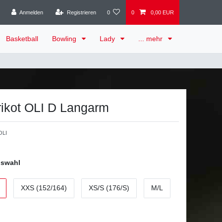
Anmelden
Registrieren
0
0
0,00 EUR
Basketball
Bowling
Lady
... mehr
rikot OLI D Langarm
LI
uswahl
XXS (152/164)
XS/S (176/S)
M/L