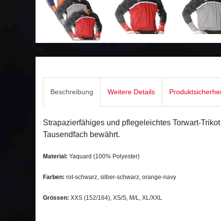
Beschreibung
Weitere Details
Produktsicherhe
Strapazierfähiges und pflegeleichtes Torwart-Trikot 
Tausendfach bewährt.
Material:
Yaquard (100% Polyester)
Farben:
rot-schwarz, silber-schwarz, orange-navy
Grössen:
XXS (152/164), XS/S, M/L, XL/XXL