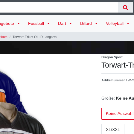
ngebote
Fussball
Dart
Billard
Volleyball
ikots
Torwart-Trikot OLI D Langarm
Dragon Sport
Torwart-T
Artikelnummer
TWPO
Größe:
Keine A
Keine Auswahl
XL/XXL