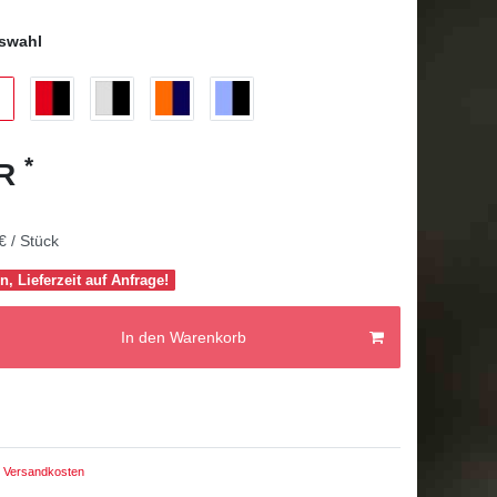
swahl
*
UR
€ / Stück
n, Lieferzeit auf Anfrage!
In den Warenkorb
Versandkosten