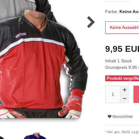
Farbe:
Keine Au
Keine Auswahl
9,95 E
Inhalt
1
Stück
Grundpreis
9,95 
Produkt vergriffe
Wunschliste
* inkl. ges. MwSt. zzgl.