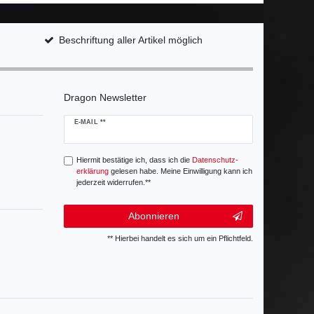
Beschriftung aller Artikel möglich
Dragon Newsletter
Newsletter
E-MAIL **
Honig
Hiermit bestätige ich, dass ich die
Daten­schutz­
erklärung
gelesen habe. Meine Einwilligung kann ich
jederzeit widerrufen.**
Abonnieren
** Hierbei handelt es sich um ein Pflichtfeld.