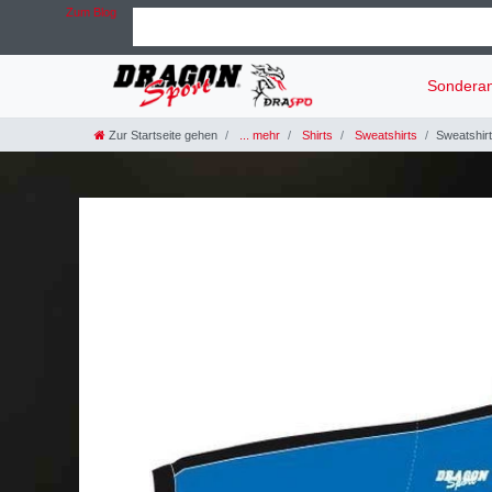
Zum Blog
Sondera
Zur Startseite gehen
... mehr
Shirts
Sweatshirts
Sweatshir