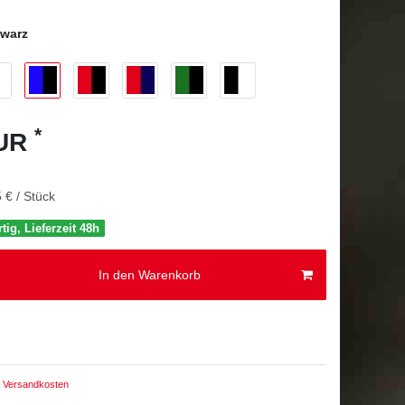
hwarz
*
EUR
 € / Stück
tig, Lieferzeit 48h
In den Warenkorb
Versandkosten