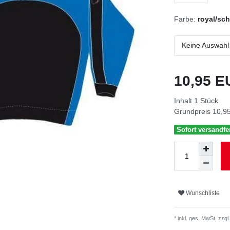
Farbe:
royal/sc
Keine Auswahl
10,95 
Inhalt
1
Stück
Grundpreis
10,95
Sofort versandfer
Wunschliste
* inkl. ges. MwSt. zzgl.