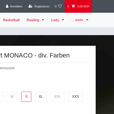
Anmelden
Registrieren
0
0
0,00 EUR
Basketball
Bowling
Lady
... mehr
rt MONACO - div. Farben
MON116200
M
S
XL
XXL
XXS