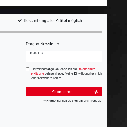
Beschriftung aller Artikel möglich
Dragon Newsletter
Newsletter
E-MAIL **
Honig
Hiermit bestätige ich, dass ich die
Daten­schutz­
erklärung
gelesen habe. Meine Einwilligung kann ich
jederzeit widerrufen.**
Abonnieren
** Hierbei handelt es sich um ein Pflichtfeld.