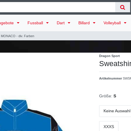
ngebote
Fussball
Dart
Billard
Volleyball
t MONACO - div. Farben
Dragon Sport
Sweatshi
Artikelnummer
SWS
Größe:
S
Keine Auswahl
XXXS