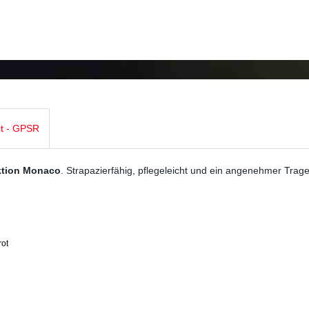
it - GPSR
ktion Monaco
. Strapazierfähig, pflegeleicht und ein angenehmer Trag
rot