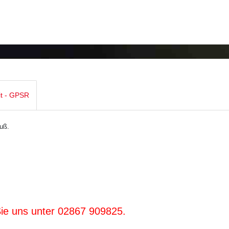
it - GPSR
uß.
Sie uns unter 02867 909825.