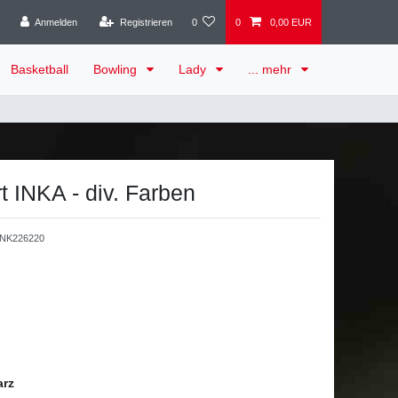
Anmelden
Registrieren
0
0
0,00 EUR
Basketball
Bowling
Lady
... mehr
t INKA - div. Farben
NK226220
arz