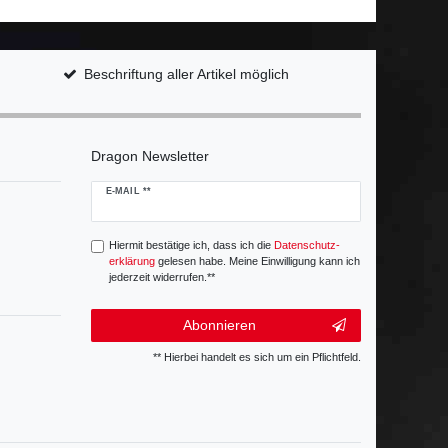
Beschriftung aller Artikel möglich
Dragon Newsletter
Newsletter
E-MAIL **
Honig
Hiermit bestätige ich, dass ich die
Daten­schutz­
erklärung
gelesen habe. Meine Einwilligung kann ich
jederzeit widerrufen.**
Abonnieren
** Hierbei handelt es sich um ein Pflichtfeld.