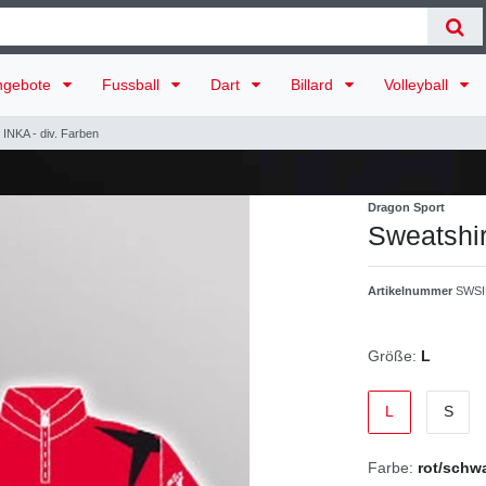
ngebote
Fussball
Dart
Billard
Volleyball
 INKA - div. Farben
Dragon Sport
Sweatshir
Artikelnummer
SWSI
Größe:
L
L
S
Farbe:
rot/schw