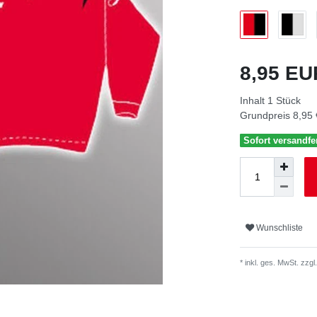
8,95 E
Inhalt
1
Stück
Grundpreis
8,95 
Sofort versandfer
Wunschliste
* inkl. ges. MwSt. zzgl.