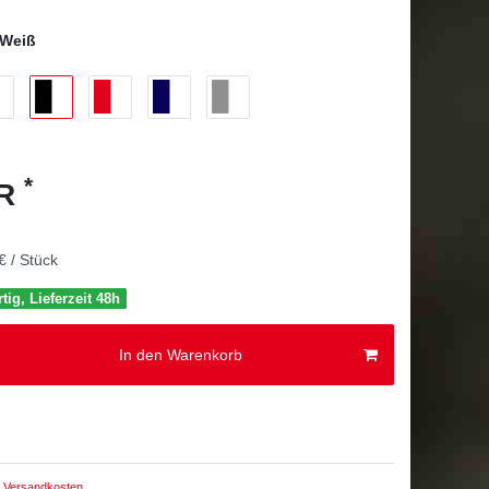
-Weiß
*
UR
€ / Stück
tig, Lieferzeit 48h
In den Warenkorb
Versandkosten