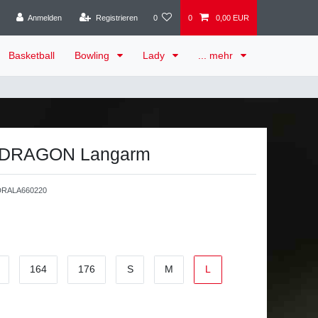
Anmelden
Registrieren
0
0
0,00 EUR
Basketball
Bowling
Lady
... mehr
t DRAGON Langarm
RALA660220
164
176
S
M
L