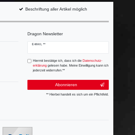
Beschriftung aller Artikel möglich
Dragon Newsletter
Newsletter
E-MAIL **
Honig
Hiermit bestätige ich, dass ich die
Daten­schutz­
erklärung
gelesen habe. Meine Einwilligung kann ich
jederzeit widerrufen.**
Abonnieren
** Hierbei handelt es sich um ein Pflichtfeld.