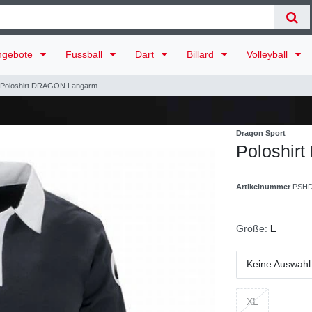
ngebote
Fussball
Dart
Billard
Volleyball
Poloshirt DRAGON Langarm
Dragon Sport
Poloshir
Artikelnummer
PSHD
Größe:
L
Keine Auswahl
XL