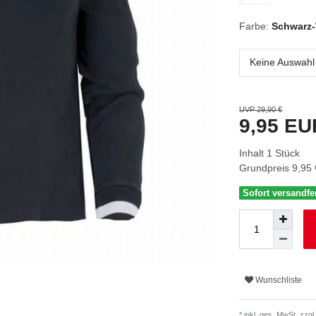
Farbe:
Schwarz
Keine Auswahl
UVP 29,90 €
9,95 E
Inhalt
1
Stück
Grundpreis
9,95 
Sofort versandfer
Wunschliste
* inkl. ges. MwSt. zzgl.