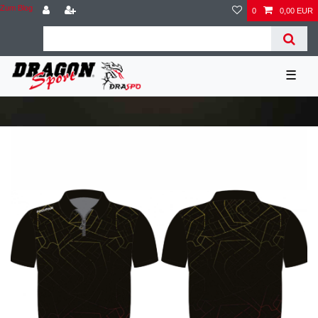
Zum Blog
0
0,00 EUR
☰