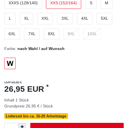
XXXS (128/140)
XXS (152/164)
S
M
L
XL
XXL
3XL
4XL
5XL
6XL
7XL
8XL
9XL
10XL
Farbe:
nach Wahl / auf Wunsch
UVP 59,90 €
*
26,95 EUR
Inhalt
1
Stück
Grundpreis
26,95 € / Stück
Lieferzeit bis ca. 16-20 Arbeitstage