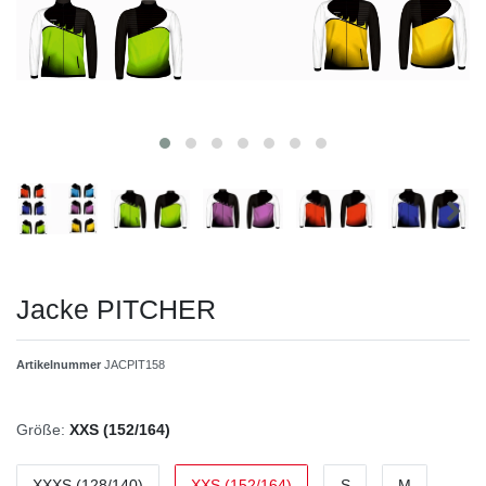
Jacke PITCHER
Artikelnummer
JACPIT158
Größe:
XXS (152/164)
XXXS (128/140)
XXS (152/164)
S
M