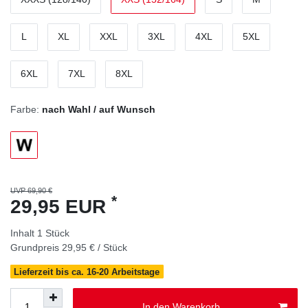
L
XL
XXL
3XL
4XL
5XL
6XL
7XL
8XL
Farbe:
nach Wahl / auf Wunsch
UVP 69,90 €
*
29,95 EUR
Inhalt
1
Stück
Grundpreis
29,95 € / Stück
Lieferzeit bis ca. 16-20 Arbeitstage
In den Warenkorb