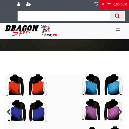
Zum Blog
0
0,00 EUR
☰