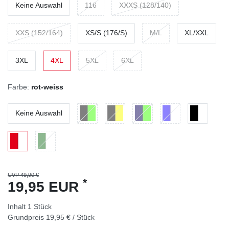
Keine Auswahl
116
XXXS (128/140)
XXS (152/164)
XS/S (176/S)
M/L
XL/XXL
3XL
4XL
5XL
6XL
Farbe:
rot-weiss
Keine Auswahl
UVP 49,90 €
*
19,95 EUR
Inhalt
1
Stück
Grundpreis
19,95 € / Stück