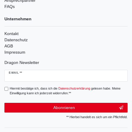
Ansprechpartner
FAQs
Unternehmen
Kontakt
Datenschutz
AGB
Impressum
Dragon Newsletter
Newsletter
E-MAIL **
Honig
Hiermit bestätige ich, dass ich die
Daten­schutz­erklärung
gelesen habe. Meine
Einwilligung kann ich jederzeit widerrufen.**
Abonnieren
** Hierbei handelt es sich um ein Pflichtfeld.