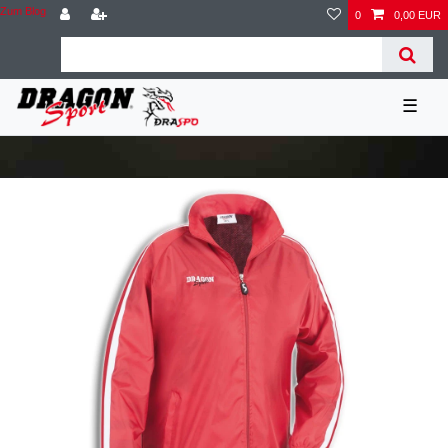
Zum Blog
0
0,00 EUR
☰