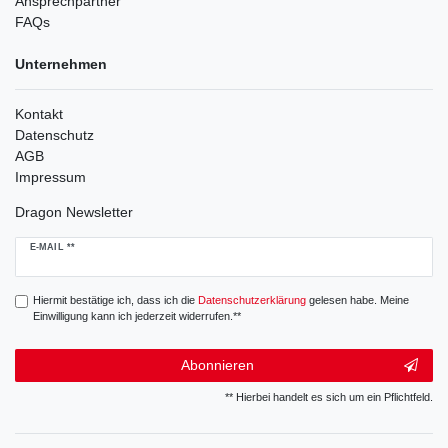
Ansprechpartner
FAQs
Unternehmen
Kontakt
Datenschutz
AGB
Impressum
Dragon Newsletter
Newsletter
E-MAIL **
Honig
Hiermit bestätige ich, dass ich die
Daten­schutz­erklärung
gelesen habe. Meine
Einwilligung kann ich jederzeit widerrufen.**
Abonnieren
** Hierbei handelt es sich um ein Pflichtfeld.