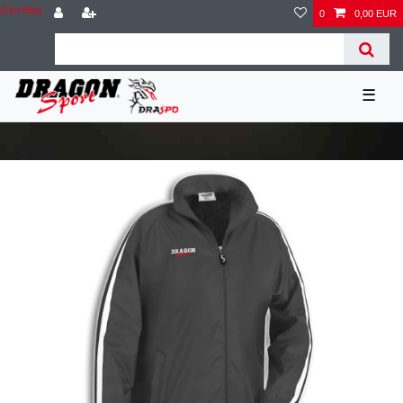
Zum Blog
0
0,00 EUR
☰