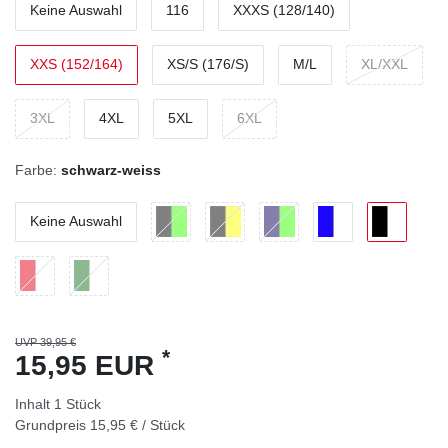
Keine Auswahl
116
XXXS (128/140)
XXS (152/164)
XS/S (176/S)
M/L
XL/XXL
3XL
4XL
5XL
6XL
Farbe:
schwarz-weiss
Keine Auswahl
UVP 39,95 €
*
15,95 EUR
Inhalt
1
Stück
Grundpreis
15,95 € / Stück