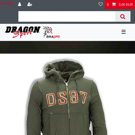
Zum Blog
0
0,00 EUR
☰