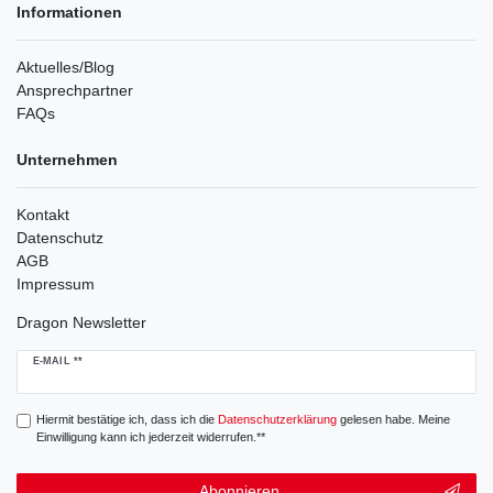
Informationen
Aktuelles/Blog
Ansprechpartner
FAQs
Unternehmen
Kontakt
Datenschutz
AGB
Impressum
Dragon Newsletter
Newsletter
E-MAIL **
Honig
Hiermit bestätige ich, dass ich die
Daten­schutz­erklärung
gelesen habe. Meine
Einwilligung kann ich jederzeit widerrufen.**
Abonnieren