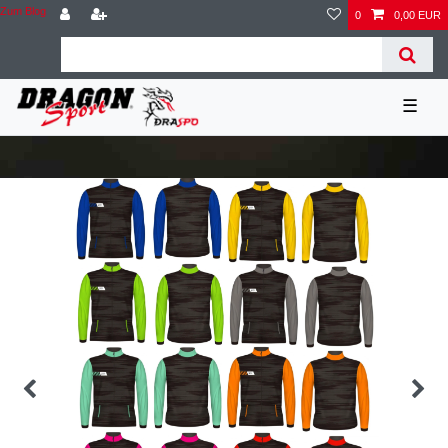
Zum Blog
0
0,00 EUR
☰