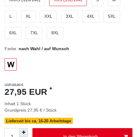
L
XL
XXL
3XL
4XL
5XL
6XL
7XL
8XL
Farbe:
nach Wahl / auf Wunsch
UVP 59,90 €
*
27,95 EUR
Inhalt
1
Stück
Grundpreis
27,95 € / Stück
Lieferzeit bis ca. 16-20 Arbeitstage
In den Warenkorb