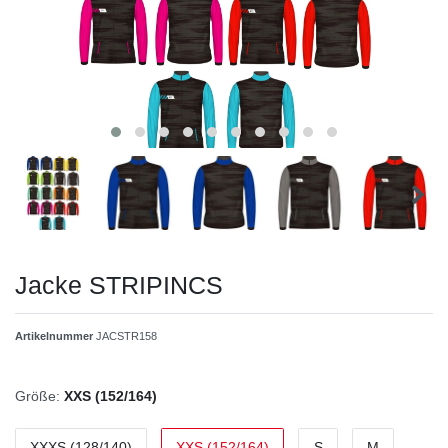
Jacke STRIPINCS
Artikelnummer
JACSTR158
Größe:
XXS (152/164)
XXXS (128/140)
XXS (152/164)
S
M