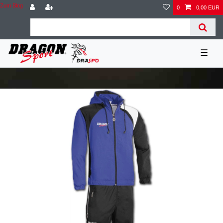
Zum Blog
0
0,00 EUR
☰