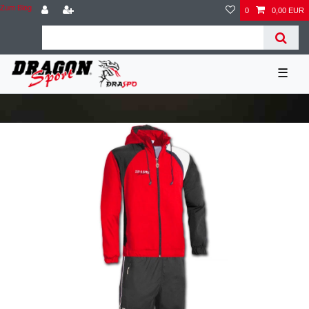
Zum Blog
0
0,00 EUR
☰