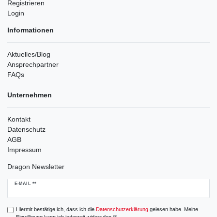
Registrieren
Login
Informationen
Aktuelles/Blog
Ansprechpartner
FAQs
Unternehmen
Kontakt
Datenschutz
AGB
Impressum
Dragon Newsletter
Newsletter
E-MAIL **
Honig
Hiermit bestätige ich, dass ich die
Daten­schutz­erklärung
gelesen habe. Meine