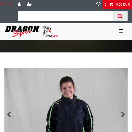
Zum Blog
0
0,00 EUR
☰