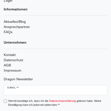
Login
Informationen
Aktuelles/Blog
Ansprechpartner
FAQs
Unternehmen
Kontakt
Datenschutz
AGB
Impressum
Dragon Newsletter
Newsletter
E-MAIL **
Honig
Hiermit bestätige ich, dass ich die
Daten­schutz­erklärung
gelesen habe. Meine
Einwilligung kann ich jederzeit widerrufen.**