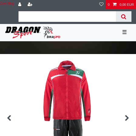
Zum Blog
0
0,00 EUR
☰