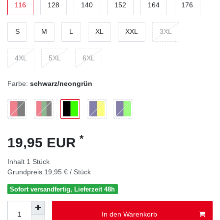
116
128
140
152
164
176
S
M
L
XL
XXL
3XL
4XL
5XL
6XL
Farbe:
schwarz/neongrün
*
19,95 EUR
Inhalt
1
Stück
Grundpreis
19,95 € / Stück
Sofort versandfertig, Lieferzeit 48h
In den Warenkorb