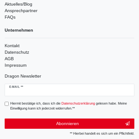
Aktuelles/Blog
Ansprechpartner
FAQs
Unternehmen
Kontakt
Datenschutz
AGB
Impressum
Dragon Newsletter
Newsletter
E-MAIL **
Honig
Hiermit bestätige ich, dass ich die
Daten­schutz­erklärung
gelesen habe. Meine
Einwilligung kann ich jederzeit widerrufen.**
Abonnieren
** Hierbei handelt es sich um ein Pflichtfeld.