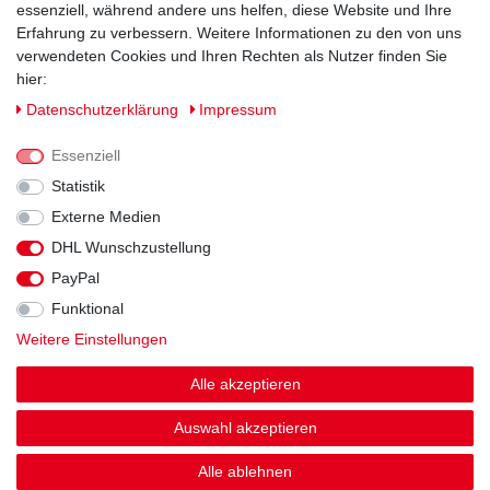
essenziell, während andere uns helfen, diese Website und Ihre
Erfahrung zu verbessern. Weitere Informationen zu den von uns
verwendeten Cookies und Ihren Rechten als Nutzer finden Sie
hier:
Daten­schutz­erklärung
Impressum
Essenziell
Statistik
Externe Medien
DHL Wunschzustellung
Impressum
Daten­schutz­erklärung
AGB
PayPal
Funktional
Widerrufs­recht
Kontakt
Vertrag widerrufen
Weitere Einstellungen
Alle akzeptieren
Auswahl akzeptieren
© Copyright 2026 | Alle Rechte vorbehalten.
Alle ablehnen