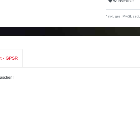
Wunschliste
* inkl. ges. MwSt. zzgl.
it - GPSR
taschen!