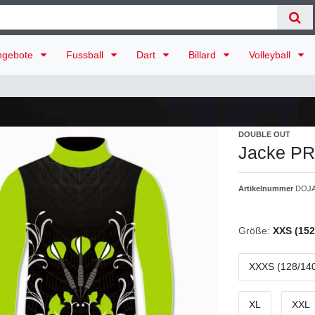
ngebote
Fussball
Dart
Billard
Volleyball
DOUBLE OUT
Jacke P
Artikelnummer
DOJA
Größe:
XXS (152
XXXS (128/14
XL
XXL