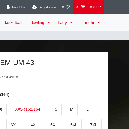
Anmelden
Registrieren
0
0
0,00 EUR
Basketball
Bowling
Lady
... mehr
REMIUM 43
CPRE43158
/164)
0)
XXS (152/164)
S
M
L
3XL
4XL
5XL
6XL
7XL