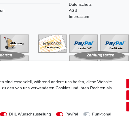
Datenschutz
ren
AGB
Impressum
en sind essenziell, während andere uns helfen, diese Website
en zu den von uns verwendeten Cookies und Ihren Rechten als
aten­schutz­erklärung
AGB
Widerrufs­recht
Vertrag widerru
DHL Wunschzustellung
PayPal
Funktional
© Copyright 2026 | Alle Rechte vorbehalten.