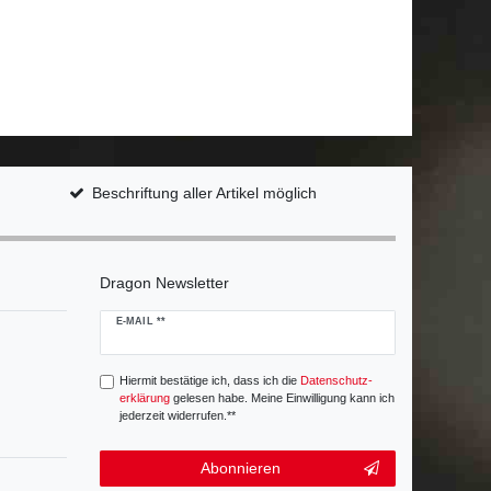
Beschriftung aller Artikel möglich
Dragon Newsletter
Newsletter
E-MAIL **
Honig
Hiermit bestätige ich, dass ich die
Daten­schutz­
erklärung
gelesen habe. Meine Einwilligung kann ich
jederzeit widerrufen.**
Abonnieren