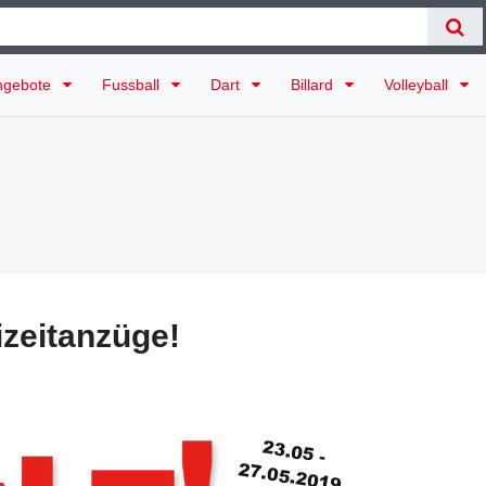
ngebote
Fussball
Dart
Billard
Volleyball
izeitanzüge!