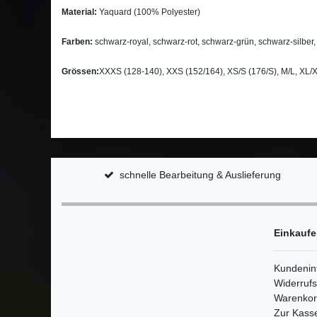
Material:
Yaquard (100% Polyester)
Farben:
schwarz-royal, schwarz-rot, schwarz-grün, schwarz-silber,
Grössen:
XXXS (128-140), XXS (152/164), XS/S (176/S), M/L, XL/
schnelle Bearbeitung & Auslieferung
Einkauf
Kundenin
Widerruf
Warenko
Zur Kass