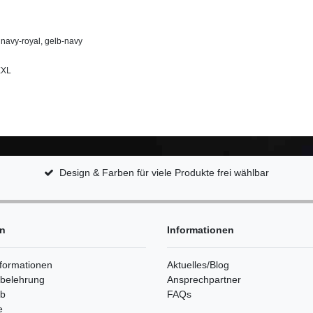
 navy-royal, gelb-navy
XXL
Design & Farben für viele Produkte frei wählbar
en
Informationen
formationen
Aktuelles/Blog
sbelehrung
Ansprechpartner
rb
FAQs
e