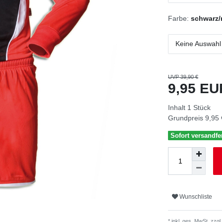
Farbe:
schwarz/
Keine Auswahl
UVP 39,90 €
9,95 E
Inhalt
1
Stück
Grundpreis
9,95 
Sofort versandfer
Wunschliste
* inkl. ges. MwSt. zzgl.