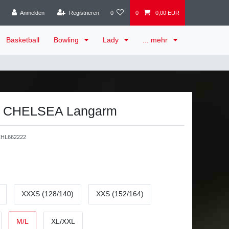
Anmelden
Registrieren
0
0
0,00 EUR
Basketball
Bowling
Lady
... mehr
et CHELSEA Langarm
HL662222
XXXS (128/140)
XXS (152/164)
M/L
XL/XXL