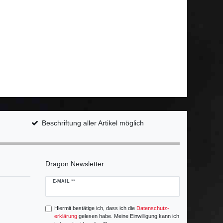
Beschriftung aller Artikel möglich
Dragon Newsletter
Newsletter
E-MAIL **
Honig
Hiermit bestätige ich, dass ich die
Daten­schutz­
erklärung
gelesen habe. Meine Einwilligung kann ich