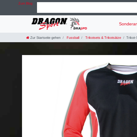
Zum Blog
Sondera
Zur Startseite gehen
Fussball
Trikotsets & Trikotsätze
Trikot