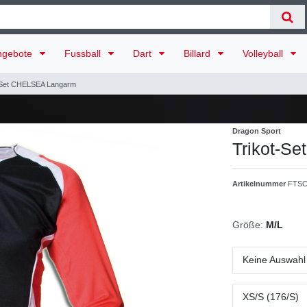
ngebote
Fussball
Dart
Billard
Volleyball
-Set CHELSEA Langarm
Dragon Sport
Trikot-S
Artikelnummer
FTSC
Größe:
M/L
Keine Auswahl
XS/S (176/S)