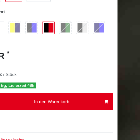
rot
*
UR
€ / Stück
tig, Lieferzeit 48h
In den Warenkorb
Versandkosten