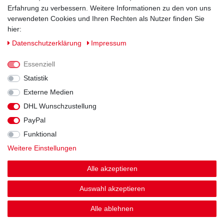
Erfahrung zu verbessern. Weitere Informationen zu den von uns
verwendeten Cookies und Ihren Rechten als Nutzer finden Sie
hier:
Daten­schutz­erklärung
Impressum
Essenziell
Statistik
Externe Medien
DHL Wunschzustellung
Impressum
Daten­schutz­erklärung
AGB
PayPal
Funktional
Widerrufs­recht
Kontakt
Vertrag widerrufen
Weitere Einstellungen
Alle akzeptieren
Auswahl akzeptieren
© Copyright 2026 | Alle Rechte vorbehalten.
Alle ablehnen