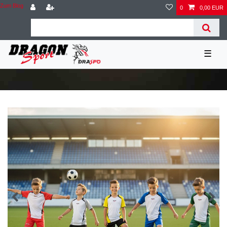
Zum Blog
0
0,00 EUR
☰