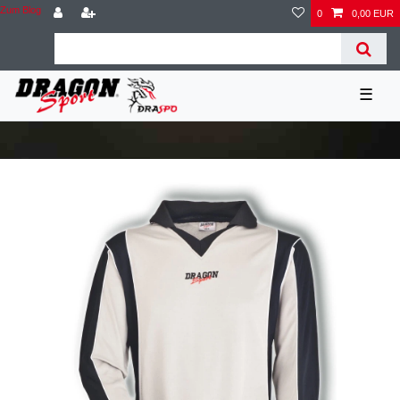
Zum Blog
0
0,00 EUR
☰