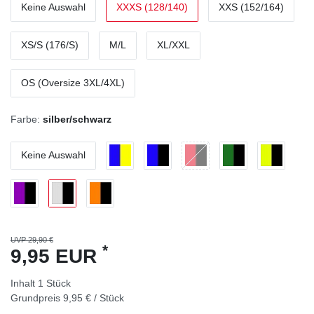
Keine Auswahl
XXXS (128/140)
XXS (152/164)
XS/S (176/S)
M/L
XL/XXL
OS (Oversize 3XL/4XL)
Farbe:
silber/schwarz
Keine Auswahl
UVP 29,90 €
*
9,95 EUR
Inhalt
1
Stück
Grundpreis
9,95 € / Stück