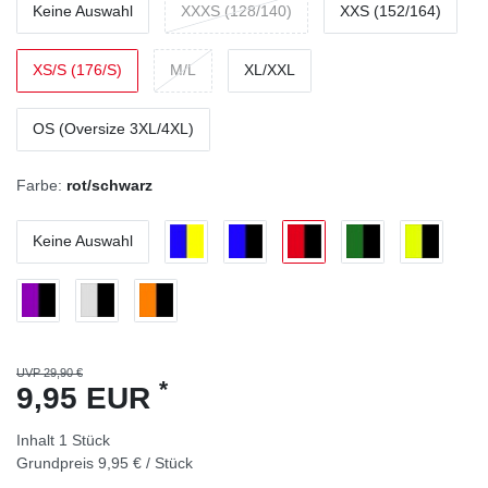
Keine Auswahl
XXXS (128/140)
XXS (152/164)
XS/S (176/S)
M/L
XL/XXL
OS (Oversize 3XL/4XL)
Farbe:
rot/schwarz
Keine Auswahl
UVP 29,90 €
*
9,95 EUR
Inhalt
1
Stück
Grundpreis
9,95 € / Stück