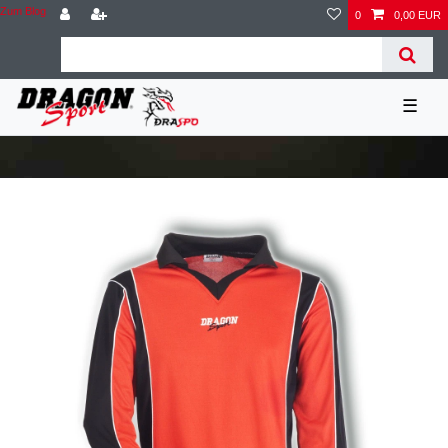
Zum Blog
0
0,00 EUR
☰