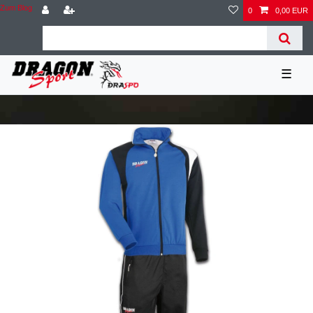
Zum Blog
0
0,00 EUR
☰