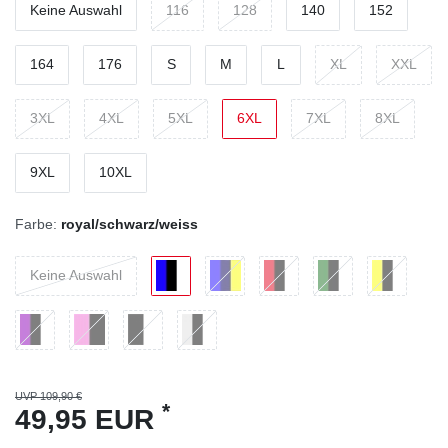
Keine Auswahl
116
128
140
152
164
176
S
M
L
XL
XXL
3XL
4XL
5XL
6XL
7XL
8XL
9XL
10XL
Farbe:
royal/schwarz/weiss
Keine Auswahl
UVP 109,90 €
*
49,95 EUR