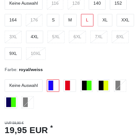
Keine Auswahl
116
128
140
152
164
176
S
M
L
XL
XXL
3XL
4XL
5XL
6XL
7XL
8XL
9XL
10XL
Farbe:
royal/weiss
Keine Auswahl
UVP 59,90 €
*
19,95 EUR