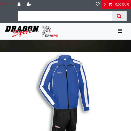
Zum Blog
0
0,00 EUR
☰