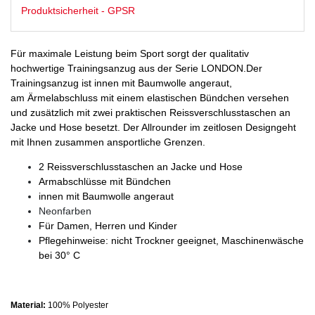
Produktsicherheit - GPSR
Für maximale Leistung beim Sport sorgt der qualitativ
hoch
wertige
Trainingsanzug aus der Serie LONDON.
Der
Trainingsanzug ist innen mit Baumwolle angeraut
,
a
m
Ärmelabschl
u
ss mit einem
elastischen Bündchen versehen
und zusätzlich mit zwei praktischen Reissvers
chlusst
as
chen an
Jacke und Hose
besetzt.
D
er
A
llrounder
im zeitlosen Design
geht
mit Ihnen zusammen an
sportliche
Grenzen
.
2 Reissversc
hlusstaschen an Jacke und Hose
Armabschlüsse mit Bünd
chen
innen mit Baumwolle
angeraut
Neonfarben
Für Damen, Herren und Kinder
Pflegehinweise: nicht Trockner geeignet, Maschinenwäsche
bei 30° C
Material:
100% Polyester