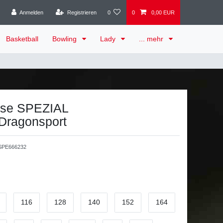
Anmelden
Registrieren
0
0
0,00 EUR
Basketball
Bowling
Lady
... mehr
ose SPEZIAL
/Dragonsport
PE666232
116
128
140
152
164