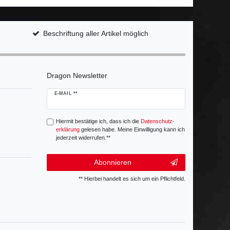
Beschriftung aller Artikel möglich
Dragon Newsletter
Newsletter
E-MAIL **
Honig
Hiermit bestätige ich, dass ich die
Daten­schutz­
erklärung
gelesen habe. Meine Einwilligung kann ich
jederzeit widerrufen.**
Abonnieren
** Hierbei handelt es sich um ein Pflichtfeld.