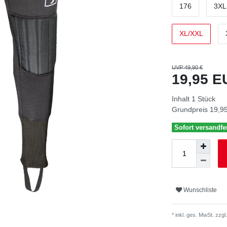
176
3XL
XL/XXL
UVP 49,90 €
19,95 
Inhalt
1
Stück
Grundpreis
19,95
Sofort versandfer
Wunschliste
* inkl. ges. MwSt. zzgl.