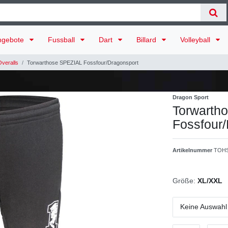
ngebote
Fussball
Dart
Billard
Volleyball
veralls
Torwarthose SPEZIAL Fossfour/Dragonsport
Dragon Sport
Torwarth
Fossfour
Artikelnummer
TOHS
Größe:
XL/XXL
Keine Auswahl