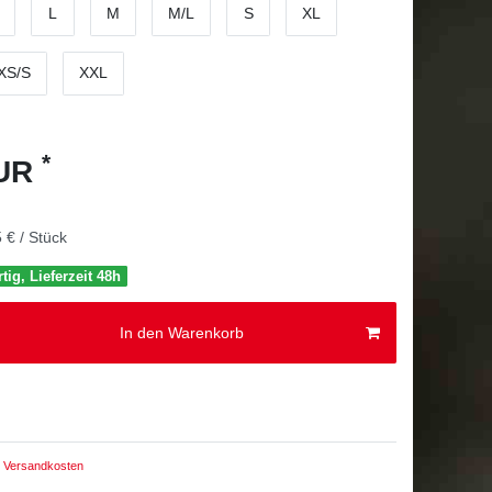
L
M
M/L
S
XL
XS/S
XXL
*
EUR
 € / Stück
tig, Lieferzeit 48h
In den Warenkorb
Versandkosten