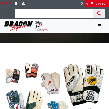
Zum Blog
0
0,00 EUR
☰