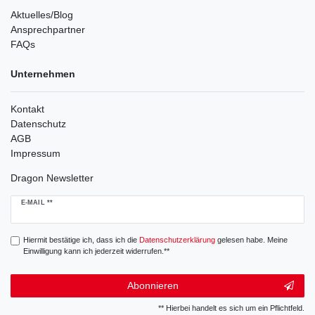
Aktuelles/Blog
Ansprechpartner
FAQs
Unternehmen
Kontakt
Datenschutz
AGB
Impressum
Dragon Newsletter
Newsletter
E-MAIL **
Honig
Hiermit bestätige ich, dass ich die
Daten­schutz­erklärung
gelesen habe. Meine
Einwilligung kann ich jederzeit widerrufen.**
Abonnieren
** Hierbei handelt es sich um ein Pflichtfeld.