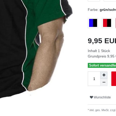
Farbe:
grün/sch
9,95 E
Inhalt
1
Stück
Grundpreis
9,95 
Sofort versandfer
Wunschliste
* inkl. ges. MwSt. zzgl.