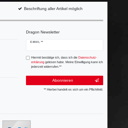
Beschriftung aller Artikel möglich
Dragon Newsletter
Newsletter
E-MAIL **
Honig
Hiermit bestätige ich, dass ich die
Daten­schutz­
erklärung
gelesen habe. Meine Einwilligung kann ich
jederzeit widerrufen.**
Abonnieren
** Hierbei handelt es sich um ein Pflichtfeld.