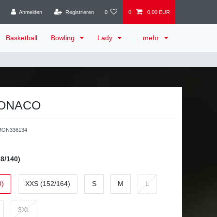
Anmelden
Registrieren
0
0
0,00 EUR
Basketball
Bowling
Lady
... mehr
 MONACO
ON336134
8/140)
0)
XXS (152/164)
S
M
L
3XL