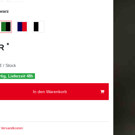
warz
*
UR
€ / Stück
tig, Lieferzeit 48h
In den Warenkorb
Versandkosten