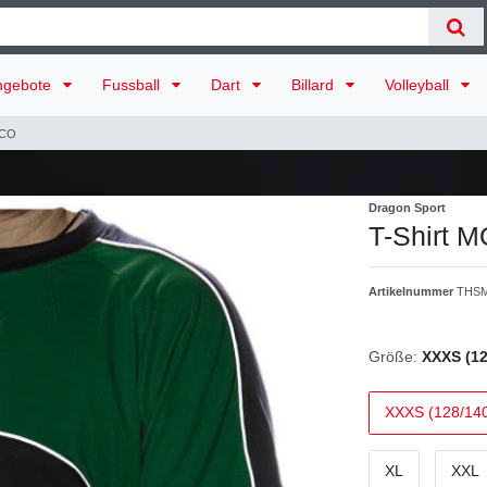
ngebote
Fussball
Dart
Billard
Volleyball
ACO
Dragon Sport
T-Shirt
Artikelnummer
THSM
Größe:
XXXS (12
XXXS (128/14
XL
XXL