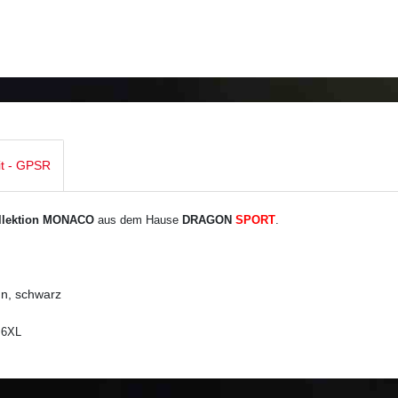
it - GPSR
llektion MONACO
aus dem Hause
DRAGON
SPORT
.
ün, schwarz
 6XL