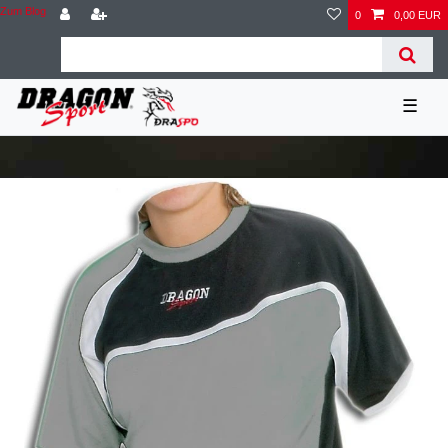
Zum Blog
0
0,00 EUR
☰