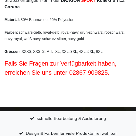
Strapazierfähiges T-Shirt der
DRAGON
SPORT
Kollektion La
Coruna
.
Material:
80% Baumwolle, 20% Polyester.
Farben:
schwarz-gelb, royal-gelb, royal-navy, grün-schwarz, rot-schwarz,
navy-royal, weiß-navy, schwarz-silber, navy-gold
Grössen:
XXXS, XXS, S, M, L, XL, XXL, 3XL, 4XL, 5XL, 6XL
Falls Sie Fragen zur Verfügbarkeit haben,
erreichen Sie uns unter 02867 909825.
schnelle Bearbeitung & Auslieferung
Design & Farben für viele Produkte frei wählbar