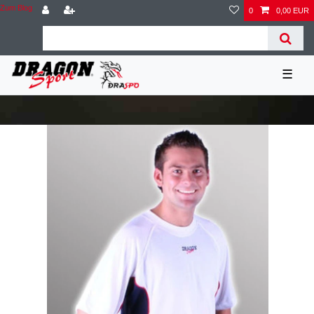
Zum Blog
0
0,00 EUR
☰