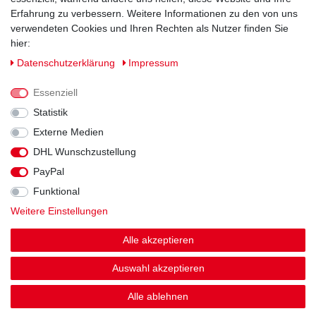
Erfahrung zu verbessern. Weitere Informationen zu den von uns
verwendeten Cookies und Ihren Rechten als Nutzer finden Sie
hier:
Daten­schutz­erklärung
Impressum
Essenziell
Statistik
Externe Medien
DHL Wunschzustellung
Impressum
Daten­schutz­erklärung
AGB
PayPal
Funktional
Widerrufs­recht
Kontakt
Vertrag widerrufen
Weitere Einstellungen
Alle akzeptieren
Auswahl akzeptieren
© Copyright 2026 | Alle Rechte vorbehalten.
Alle ablehnen