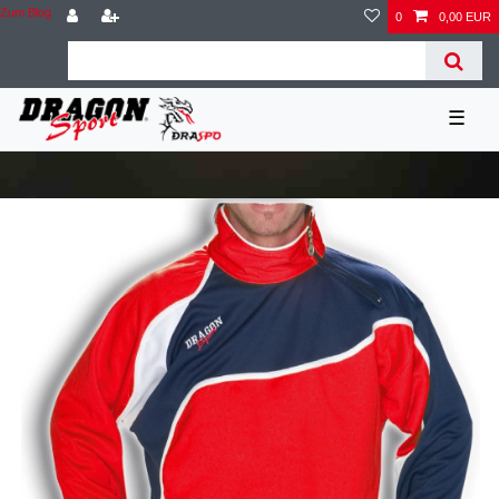
Zum Blog
0
0,00 EUR
☰