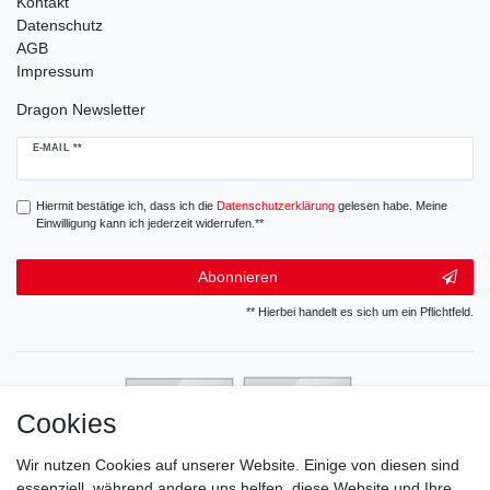
Kontakt
Datenschutz
AGB
Impressum
Dragon Newsletter
Newsletter
E-MAIL **
Honig
Hiermit bestätige ich, dass ich die
Daten­schutz­erklärung
gelesen habe. Meine
Einwilligung kann ich jederzeit widerrufen.**
Abonnieren
** Hierbei handelt es sich um ein Pflichtfeld.
Cookies
Wir nutzen Cookies auf unserer Website. Einige von diesen sind
essenziell, während andere uns helfen, diese Website und Ihre