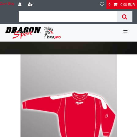
Zum Blog
0
0,00 EUR
☰