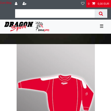
Zum Blog
0
0,00 EUR
☰