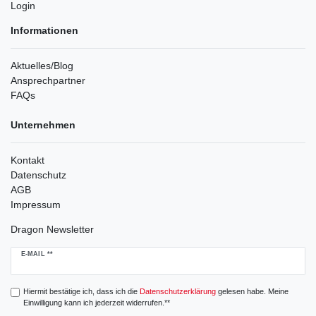
Login
Informationen
Aktuelles/Blog
Ansprechpartner
FAQs
Unternehmen
Kontakt
Datenschutz
AGB
Impressum
Dragon Newsletter
Newsletter
E-MAIL **
Honig
Hiermit bestätige ich, dass ich die
Daten­schutz­erklärung
gelesen habe. Meine
Einwilligung kann ich jederzeit widerrufen.**