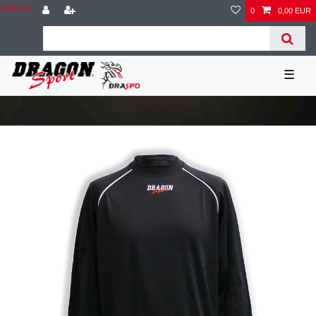
Zum Blog
0
0,00 EUR
☰