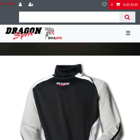
Zum Blog
0
0,00 EUR
☰