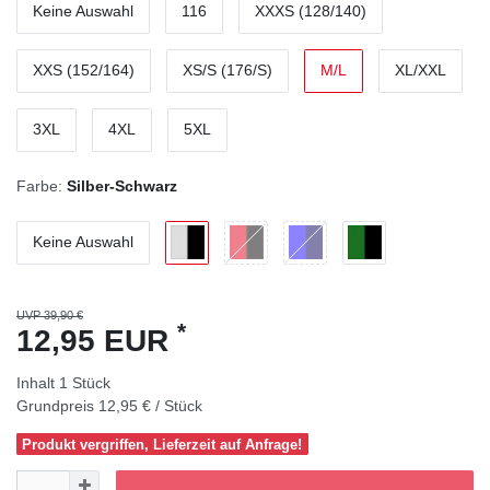
Keine Auswahl
116
XXXS (128/140)
XXS (152/164)
XS/S (176/S)
M/L
XL/XXL
3XL
4XL
5XL
Farbe:
Silber-Schwarz
Keine Auswahl
UVP 39,90 €
*
12,95 EUR
Inhalt
1
Stück
Grundpreis
12,95 € / Stück
Produkt vergriffen, Lieferzeit auf Anfrage!