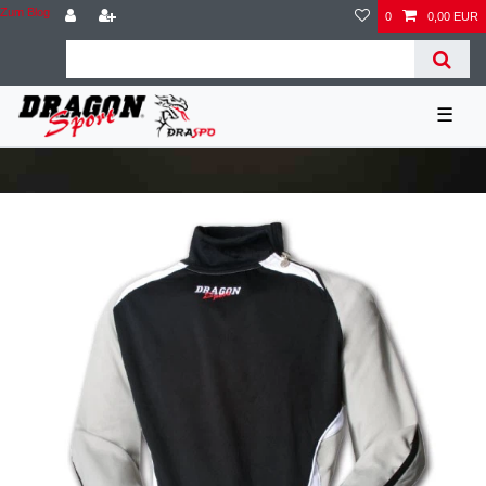
Zum Blog
0
0,00 EUR
☰