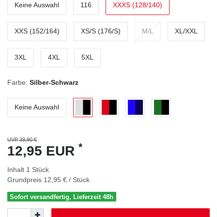
Keine Auswahl
116
XXXS (128/140)
XXS (152/164)
XS/S (176/S)
M/L
XL/XXL
3XL
4XL
5XL
Farbe:
Silber-Schwarz
Keine Auswahl
UVP 39,90 €
*
12,95 EUR
Inhalt
1
Stück
Grundpreis
12,95 € / Stück
Sofort versandfertig, Lieferzeit 48h