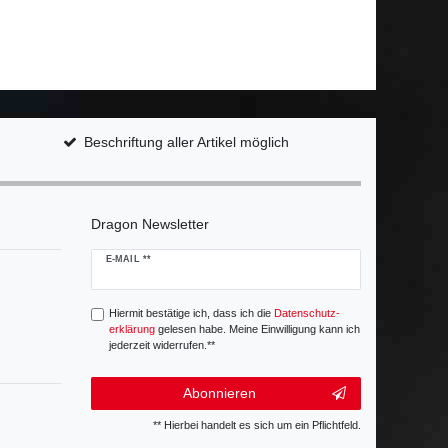
Beschriftung aller Artikel möglich
Dragon Newsletter
Newsletter
E-MAIL **
Honig
Hiermit bestätige ich, dass ich die
Daten­schutz­
erklärung
gelesen habe. Meine Einwilligung kann ich
jederzeit widerrufen.**
Abonnieren
** Hierbei handelt es sich um ein Pflichtfeld.