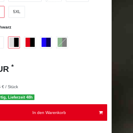
5XL
chwarz
*
EUR
 € / Stück
tig, Lieferzeit 48h
In den Warenkorb