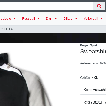
ngebote
Fussball
Dart
Billard
Volleyball
rt CHELSEA
Dragon Sport
Sweatshi
Artikelnummer
SWSC
Größe:
4XL
Keine Auswahl
XXS (152/164)