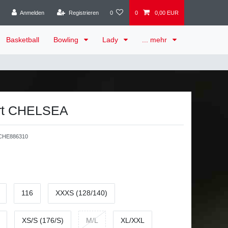
Anmelden
Registrieren
0
0
0,00 EUR
Basketball
Bowling
Lady
... mehr
rt CHELSEA
HE886310
116
XXXS (128/140)
XS/S (176/S)
M/L
XL/XXL