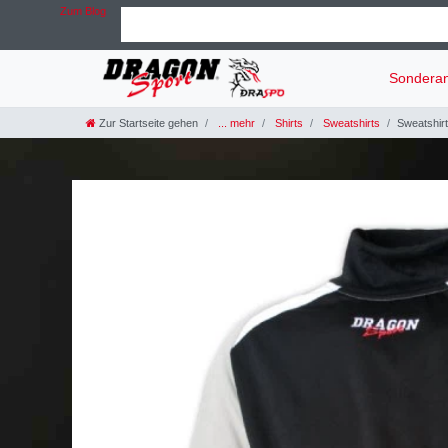
Zum Blog
Sondera
Zur Startseite gehen
... mehr
Shirts
Sweatshirts
Sweatshi