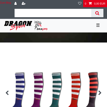
Zum Blog
0
0,00 EUR
☰