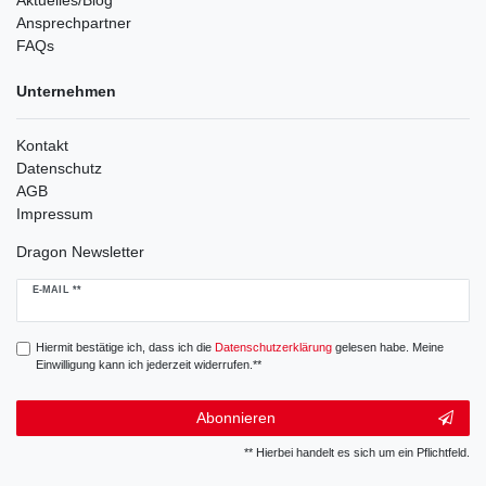
Ansprechpartner
FAQs
Unternehmen
Kontakt
Datenschutz
AGB
Impressum
Dragon Newsletter
Newsletter
E-MAIL **
Honig
Hiermit bestätige ich, dass ich die
Daten­schutz­erklärung
gelesen habe. Meine
Einwilligung kann ich jederzeit widerrufen.**
Abonnieren
** Hierbei handelt es sich um ein Pflichtfeld.