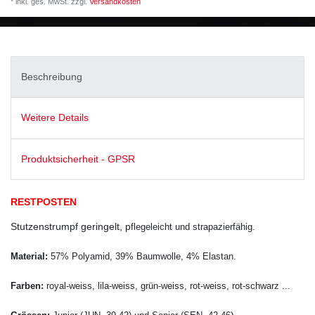
* inkl. ges. MwSt. zzgl.
Versandkosten
Beschreibung
Weitere Details
Produktsicherheit - GPSR
RESTPOSTEN
Stutzenstrumpf geringelt, p
flegeleicht und strapazierfähig.
Material:
57% Polyamid, 39% Baumwolle, 4% Elastan.
Farben:
royal-weiss,
lila-weiss,
grün-weiss,
rot-weiss, rot-schwarz ...
)