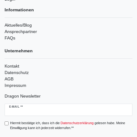
Informationen
Aktuelles/Blog
Ansprechpartner
FAQs
Unternehmen
Kontakt
Datenschutz
AGB
Impressum
Dragon Newsletter
Newsletter
E-MAIL **
Honig
Hiermit bestätige ich, dass ich die
Daten­schutz­erklärung
gelesen habe. Meine
Einwilligung kann ich jederzeit widerrufen.**