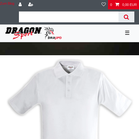
Zum Blog
0
0,00 EUR
☰