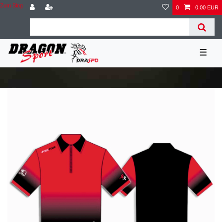
Zum Blog
0
0,00 EUR
☰