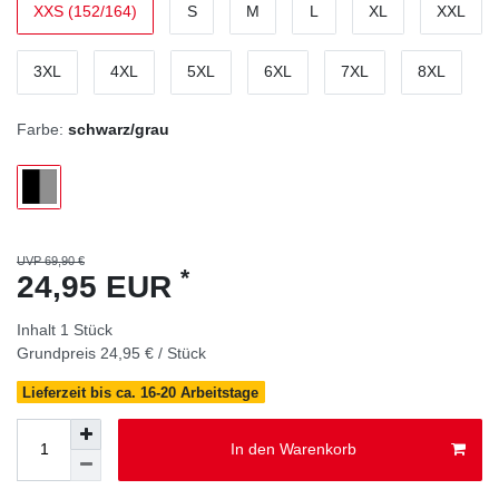
XXS (152/164)
S
M
L
XL
XXL
3XL
4XL
5XL
6XL
7XL
8XL
Farbe:
schwarz/grau
UVP 69,90 €
*
24,95 EUR
Inhalt
1
Stück
Grundpreis
24,95 € / Stück
Lieferzeit bis ca. 16-20 Arbeitstage
In den Warenkorb