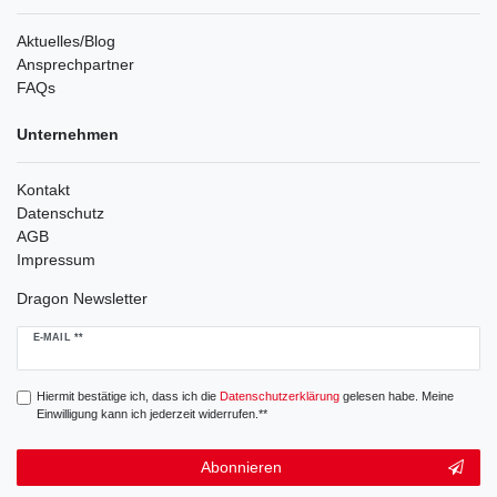
Aktuelles/Blog
Ansprechpartner
FAQs
Unternehmen
Kontakt
Datenschutz
AGB
Impressum
Dragon Newsletter
Newsletter
E-MAIL **
Honig
Hiermit bestätige ich, dass ich die
Daten­schutz­erklärung
gelesen habe. Meine
Einwilligung kann ich jederzeit widerrufen.**
Abonnieren