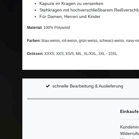
Kapuze im Kragen zu versenken
Stehkragen mit hochverschließbarem Reißverschl
Für Damen, Herren und Kinder
Material:
100% Polyamid
Farben:
blau-weiss, rot-weiss, grün-weiss, schwarz-weiss, navy-n
Grössen:
XXXS, XXS, XS/S, M/L, XL/XXL, 3XL - 10XL
schnelle Bearbeitung & Auslieferung
Einkauf
Kundenin
Widerruf