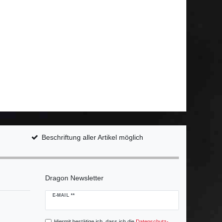
Beschriftung aller Artikel möglich
Dragon Newsletter
Newsletter
E-MAIL **
Honig
Hiermit bestätige ich, dass ich die
Daten­schutz­