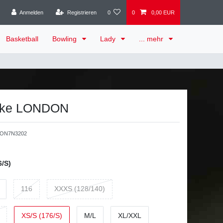
Anmelden
Registrieren
0
0
0,00 EUR
Basketball
Bowling
Lady
... mehr
cke LONDON
ON7N3202
6/S)
116
XXXS (128/140)
XS/S (176/S)
M/L
XL/XXL