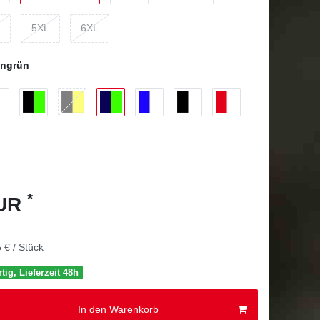
5XL
6XL
ongrün
*
EUR
 € / Stück
tig, Lieferzeit 48h
In den Warenkorb