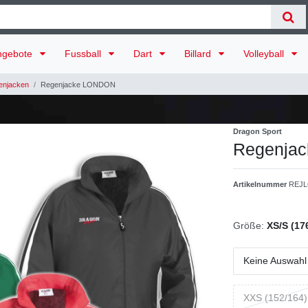
ngebote
Fussball
Dart
Billard
Volleyball
enjacken
Regenjacke LONDON
Dragon Sport
Regenja
Artikelnummer
REJL
Größe:
XS/S (17
Keine Auswahl
XXS (152/164)