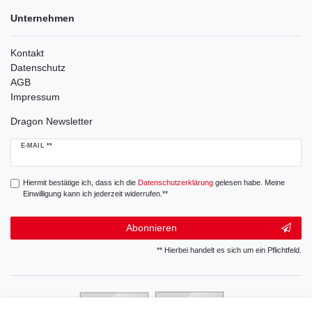
Unternehmen
Kontakt
Datenschutz
AGB
Impressum
Dragon Newsletter
Newsletter
E-MAIL **
Honig
Hiermit bestätige ich, dass ich die
Daten­schutz­erklärung
gelesen habe. Meine
Einwilligung kann ich jederzeit widerrufen.**
Abonnieren
** Hierbei handelt es sich um ein Pflichtfeld.