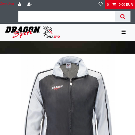
Zum Blog
0
0,00 EUR
☰